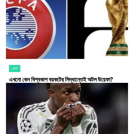
খেলা
এখনো কেন বিশ্বকাপ বয়কটের সিদ্ধান্তেই অটল উয়েফা?