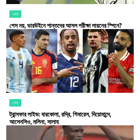
খেলা
পেস নয়, ডারউইনে শান্তদের আসল পরীক্ষা লায়নের স্পিনে?
খেলা
ট্রান্সফার লাইভ: বারকোলা, রদ্রি, গিমারেস, দিয়োমান্দে,
আসেনসিও, মলিনা, সালাহ