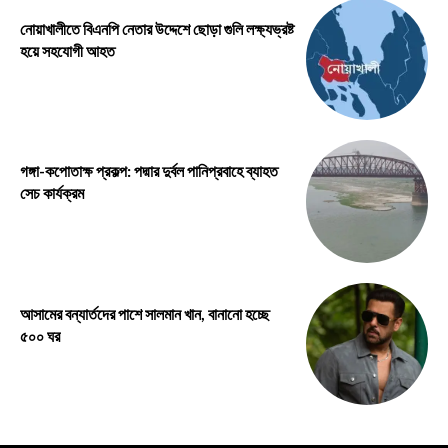
নোয়াখালীতে বিএনপি নেতার উদ্দেশে ছোড়া গুলি লক্ষ্যভ্রষ্ট
হয়ে সহযোগী আহত
গঙ্গা-কপোতাক্ষ প্রকল্প: পদ্মার দুর্বল পানিপ্রবাহে ব্যাহত
সেচ কার্যক্রম
আসামের বন্যার্তদের পাশে সালমান খান, বানানো হচ্ছে
৫০০ ঘর