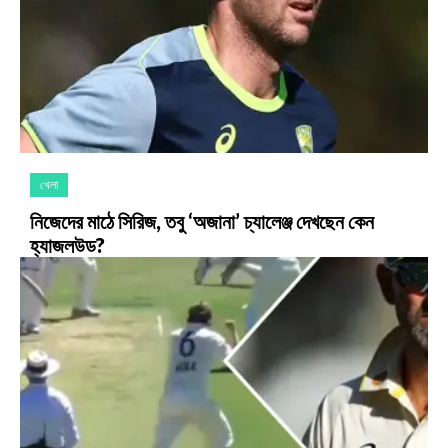
খেলা
নিজেদের মাঠে সিরিজ, তবু ‘অজানা’ চ্যালেঞ্জ দেখছেন কেন
হ্যাজলউড?