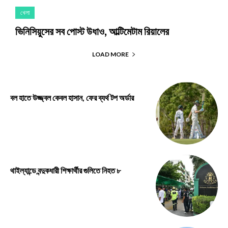
খেলা
ভিনিসিয়ুসের সব পোস্ট উধাও, আল্টিমেটাম রিয়ালের
LOAD MORE
বল হাতে উজ্জ্বল কেবল হাসান, ফের ব্যর্থ টপ অর্ডার
থাইল্যান্ডে বন্দুকধারী শিক্ষার্থীর গুলিতে নিহত ৮