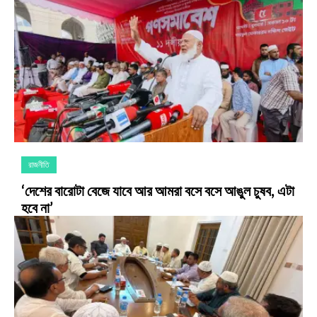
রাজনীতি
‘দেশের বারোটা বেজে যাবে আর আমরা বসে বসে আঙুল চুষব, এটা
হবে না’