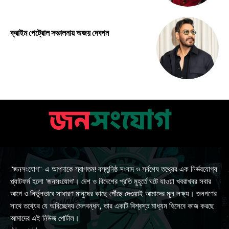
ক্রাইম পেট্রোল সঞ্চালনায় অজয় দেবগন
"জনসংযোগ"-এ আপনাকে স্বাগতম! বস্তুনিষ্ঠ সংবাদ ও সর্বশেষ তথ্যের এক নির্ভরযোগ্য
প্ল্যাটফর্ম হলো 'জনসংযোগ'। দেশ ও বিদেশের প্রতি মুহূর্তে ঘটে যাওয়া খবরাখবর সবার
আগে ও নির্ভুলভাবে সাধারণ মানুষের কাছে পৌঁছে দেওয়াই আমাদের মূল লক্ষ্য। জনগণের
সাথে তথ্যের যে অবিচ্ছেদ্য মেলবন্ধন, তার একটি বিশ্বস্ত মাধ্যম হিসেবে কাজ করছে
আমাদের এই নিউজ পোর্টাল।