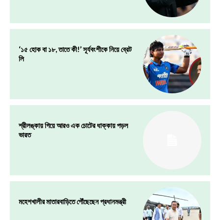
‘১৫ হোক বা ১৮, তাতে কী!’ সূর্যবংশীকে নিয়ে ব্রেট
লি
শ্রীলঙ্কায় গিয়ে আরও এক চোটের ধাক্কায় পড়ল
ভারত
মহেশখালীর মাতারবাড়িতে পৌঁছেছেন প্রধানমন্ত্রী