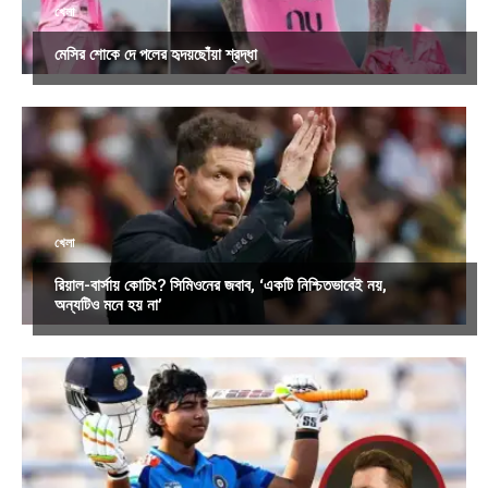
খেলা
মেসির শোকে দে পলের হৃদয়ছোঁয়া শ্রদ্ধা
খেলা
রিয়াল-বার্সায় কোচিং? সিমিওনের জবাব, ‘একটি নিশ্চিতভাবেই নয়,
অন্যটিও মনে হয় না’