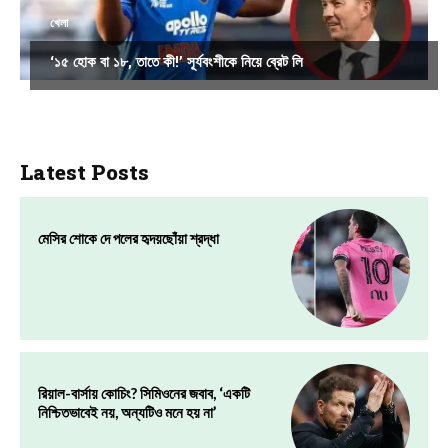
খেলা
‘১৫ হোক বা ১৮, তাতে কী!’ সূর্যবংশীকে নিয়ে ব্রেট লি
Latest Posts
মেসির শোকে দে পলের হৃদয়ছোঁয়া শ্রদ্ধা
রিয়াল-বার্সায় কোচিং? সিমিওনের জবাব, ‘একটি
নিশ্চিতভাবেই নয়, অন্যটিও মনে হয় না’