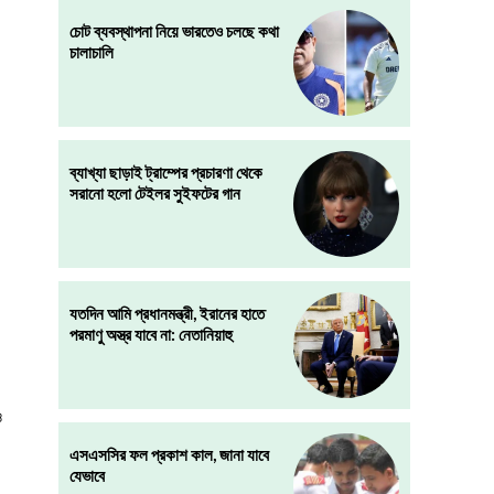
চোট ব্যবস্থাপনা নিয়ে ভারতেও চলছে কথা
চালাচালি
ব্যাখ্যা ছাড়াই ট্রাম্পের প্রচারণা থেকে
সরানো হলো টেইলর সুইফটের গান
যতদিন আমি প্রধানমন্ত্রী, ইরানের হাতে
পরমাণু অস্ত্র যাবে না: নেতানিয়াহু
ও
এসএসসির ফল প্রকাশ কাল, জানা যাবে
যেভাবে