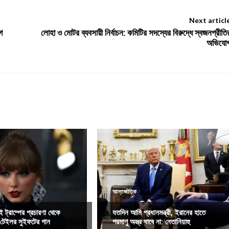
Next articl
গ
লোহা ও মোটর ব্যবসায়ী নির্বাচন: কমিটির সদস্যের বিরুদ্ধে স্বজনপ্রীতি
অভিযো
আন্তর্জাতিক
াই ট্রাম্পের প্রচারণা থেকে
যতদিন আমি প্রধানমন্ত্রী, ইরানের হাতে
টেইলর সুইফটের গান
পরমাণু অস্ত্র যাবে না: নেতানিয়াহু