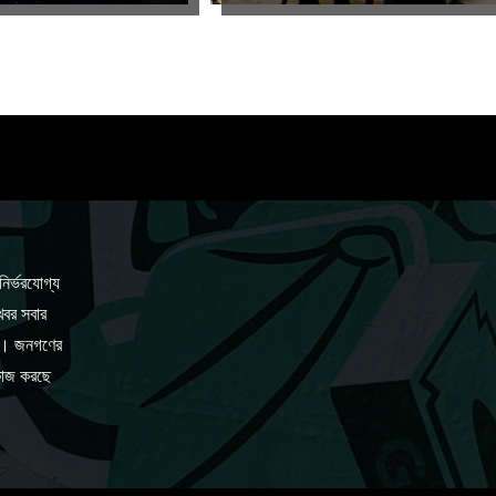
ির্ভরযোগ্য
খবর সবার
্য। জনগণের
 কাজ করছে