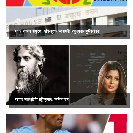
খেলা
সময় বাড়াল বাফুফে, দুশ্চিন্তায় আবাহনী-বসুন্ধরার ফুটবলাররা
বিনোদন
আমার সমগ্রটাই রবীন্দ্রনাথ: অনিমা রায়