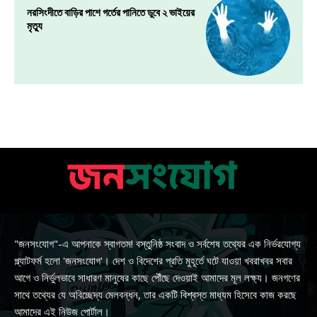
নরসিংদীতে বাড়ির পাশে গর্তের পানিতে ডুবে ২ ভাইয়ের
মৃত্যু
"জনসংযোগ"-এ আপনাকে স্বাগতম! বস্তুনিষ্ঠ সংবাদ ও সর্বশেষ তথ্যের এক নির্ভরযোগ্য
প্ল্যাটফর্ম হলো 'জনসংযোগ'। দেশ ও বিদেশের প্রতি মুহূর্তে ঘটে যাওয়া খবরাখবর সবার
আগে ও নির্ভুলভাবে সাধারণ মানুষের কাছে পৌঁছে দেওয়াই আমাদের মূল লক্ষ্য। জনগণের
সাথে তথ্যের যে অবিচ্ছেদ্য মেলবন্ধন, তার একটি বিশ্বস্ত মাধ্যম হিসেবে কাজ করছে
আমাদের এই নিউজ পোর্টাল।