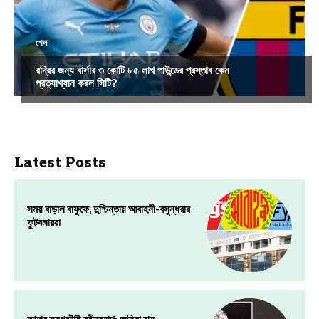
খেলা
রদ্রির জন্য বার্সার ৩ কোটি ৮৫ লাখ পাউন্ডের প্রস্তাব কেন
প্রত্যাখ্যান করল সিটি?
Latest Posts
সময় বাড়াল বাফুফে, দুশ্চিন্তায় আবাহনী-বসুন্ধরার
ফুটবলাররা
আমার সমগ্রটাই রবীন্দ্রনাথ: অনিমা রায়