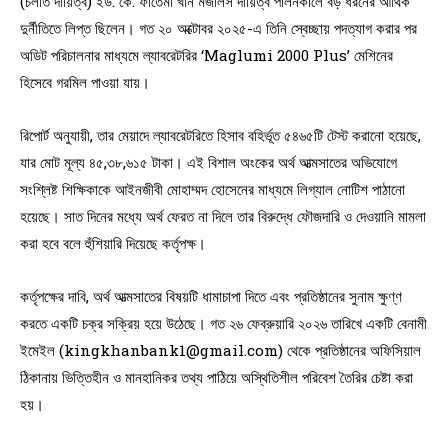
(চলতি দায়িত্ব) ইউ. কে. ফাতেমা খান মজলিস দায়িত্ব পালনকালে বড় ধরনের আর্থিক
দুর্নীতিতে লিপ্ত ছিলেন। গত ২০ অক্টোবর ২০২৫-এ তিনি স্বেচ্ছায় পদত্যাগ করার পর
অডিট পরিচালনার মাধ্যমে ল্যাবরেটরির ‘Maglumi 2000 Plus’ মেশিনের
হিসেবে গরমিল পাওয়া যায়।
রিপোর্ট অনুযায়ী, তার মেয়াদে ল্যাবরেটরিতে হিসাব বহির্ভূত ৫৪৬৫টি টেস্ট করানো হয়েছে,
যার মোট মূল্য ৪৫,৩৮,৬১৫ টাকা। এই বিশাল অংকের অর্থ আত্মসাতের অভিযোগে
সংশ্লিষ্ট শিক্ষিকাকে আইনজীবী মোহাম্মদ হোসেনের মাধ্যমে লিগ্যাল নোটিশ পাঠানো
হয়েছে। সাত দিনের মধ্যে অর্থ ফেরত না দিলে তার বিরুদ্ধে ফৌজদারি ও দেওয়ানি মামলা
করা হবে বলে হুঁশিয়ারি দিয়েছে কর্তৃপক্ষ।
কর্তৃপক্ষের দাবি, অর্থ আত্মসাতের বিষয়টি ধামাচাপা দিতে এবং প্রতিষ্ঠানের সুনাম ক্ষুণ্ণ
করতে একটি চক্র সক্রিয় হয়ে উঠেছে। গত ২৬ ফেব্রুয়ারি ২০২৬ তারিখে একটি বেনামী
ইমেইল (kingkhanbank1@gmail.com) থেকে প্রতিষ্ঠানের অফিসিয়াল
ঠিকানায় ভিত্তিহীন ও মানহানিকর তথ্য পাঠিয়ে অস্থিতিশীল পরিবেশ তৈরির চেষ্টা করা
হয়।