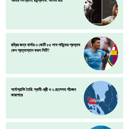
রদ্রির জন্য বার্সার ৩ কোটি ৮৫ লাখ পাউন্ডের প্রস্তাব
কেন প্রত্যাখ্যান করল সিটি?
পর্নোগ্রাফি তৈরি: স্বামী-স্ত্রী ও ২ ছেলেসহ পাঁচজন
কারাগারে