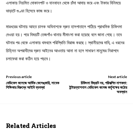
এলাকায় নিয়মিত দোকানপাট ও যানবাহন থেকে চাঁদা আদায় করে এবং টাকার বিনিময়ে
ভাড়াটে গুণ্ডা হিসেবে কাজ করে।
মারধরের ঘটনায় আহত চালক অবিনাশকে দ্রুত হাসপাতালে পাঠিয়ে প্রাথমিক চিকিৎসা
দেওয়া হয়। পরে বিষয়টি তেজগাঁও থানায় মীমাংসা করা হয়েছে বলে জানা গেছে। তবে
ঘটনার পর থেকে এলাকায় থমথমে পরিস্থিতি বিরাজ করছে। স্থানীয়দের দাবি, এ ধরনের
চিহ্নিত অপরাধীদের দ্রুত আইনের আওতায় আনা না হলে সাধারণ মানুষের নিরাপদে
চলাফেরা করা কঠিন হয়ে পড়বে।
Previous article
Next article
মেডিকেল কলেজে আর্থিক কেলেঙ্কারি, সাবেক
চিকিৎসা বিভ্রাট নয়, পরিকল্পিত নাশকতা:
শিক্ষিকার বিরুদ্ধে আইনি ব্যবস্থা
ইন্টারন্যাশনাল মেডিকেল কলেজ কর্তৃপক্ষের কঠোর
অবস্থান
Related Articles