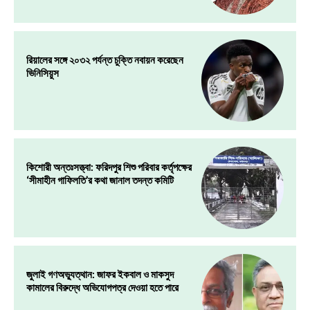
রিয়ালের সঙ্গে ২০৩২ পর্যন্ত চুক্তি নবায়ন করেছেন
ভিনিসিয়ুস
কিশোরী অন্তঃসত্ত্বা: ফরিদপুর শিশু পরিবার কর্তৃপক্ষের
‘সীমাহীন গাফিলতি’র কথা জানাল তদন্ত কমিটি
জুলাই গণঅভ্যুত্থান: জাফর ইকবাল ও মাকসুদ
কামালের বিরুদ্ধে অভিযোগপত্র দেওয়া হতে পারে