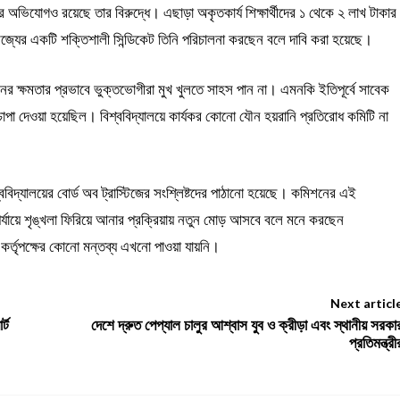
 অভিযোগও রয়েছে তার বিরুদ্ধে। এছাড়া অকৃতকার্য শিক্ষার্থীদের ১ থেকে ২ লাখ টাকার
ণিজ্যের একটি শক্তিশালী সিন্ডিকেট তিনি পরিচালনা করছেন বলে দাবি করা হয়েছে।
র ক্ষমতার প্রভাবে ভুক্তভোগীরা মুখ খুলতে সাহস পান না। এমনকি ইতিপূর্বে সাবেক
াপা দেওয়া হয়েছিল। বিশ্ববিদ্যালয়ে কার্যকর কোনো যৌন হয়রানি প্রতিরোধ কমিটি না
িশ্ববিদ্যালয়ের বোর্ড অব ট্রাস্টিজের সংশ্লিষ্টদের পাঠানো হয়েছে। কমিশনের এই
ণী পর্যায়ে শৃঙ্খলা ফিরিয়ে আনার প্রক্রিয়ায় নতুন মোড় আসবে বলে মনে করছেন
য় কর্তৃপক্ষের কোনো মন্তব্য এখনো পাওয়া যায়নি।
Next articl
্ট
দেশে দ্রুত পেপ্যাল চালুর আশ্বাস যুব ও ক্রীড়া এবং স্থানীয় সরকা
প্রতিমন্ত্রী