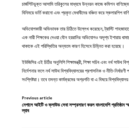
চার্জশিটভুক্ত আসামি তরিকুলের মাধ্যমে উন্নয়ন কাজে কমিশন বাণিজ্যের
বিনিময়ে ভর্তি করানো এবং প্রকৃত মেধাবীদের বঞ্চিত করে স্কলারশিপ বা
অভিযোগকারী অভিভাবক তার চিঠিতে উল্লেখ করেছেন, ট্রাস্টি শাহজাহানে
এক নারী শিক্ষকের দেওয়া যৌন হয়রানির অভিযোগও অদৃশ্য ইশারায় ধামাচ
থাকাকে এই পরিস্থিতির অন্যতম কারণ হিসেবে চিহ্নিত করা হয়েছে।
ইউজিসির এই চিঠির অনুলিপি শিক্ষামন্ত্রী, শিক্ষা সচিব এবং নর্থ সাউথ ব
নির্দেশনার ফলে নর্থ সাউথ বিশ্ববিদ্যালয়ের প্রশাসনিক ও নীতি-নির্ধার
সংশ্লিষ্টরা। তবে তদন্ত কার্যক্রমের অগ্রগতি বা এ বিষয়ে বিশ্ববিদ্যাল
Previous article
নেপালে আইটি ও ক্লাউড সেবা সম্প্রসারণ করল বাংলাদেশি প্রতিষ্ঠান স্মার
ল্যাব