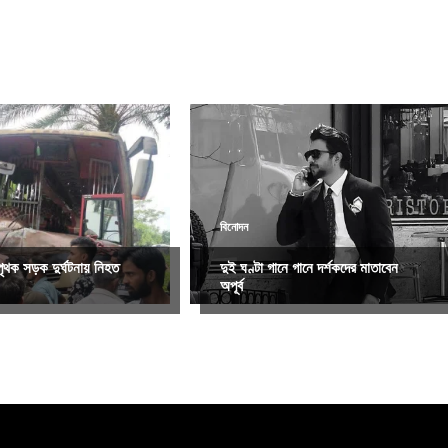
বিনোদন
ৃথক সড়ক দুর্ঘটনায় নিহত
দুই ঘণ্টা গানে গানে দর্শকদের মাতাবেন
অপূর্ব