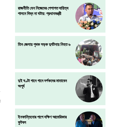
রাজনীতি যেন নিজেদের পেশাগত দায়িত্ব
পালনে বিঘ্ন না ঘটায়: প্রধানমন্ত্রী
তিন জেলায় পৃথক সড়ক দুর্ঘটনায় নিহত ৬
দুই ঘণ্টা গানে গানে দর্শকদের মাতাবেন
অপূর্ব
ে
য়
ইনফান্তিনোর পাশে দক্ষিণ আমেরিকার
ফুটবল