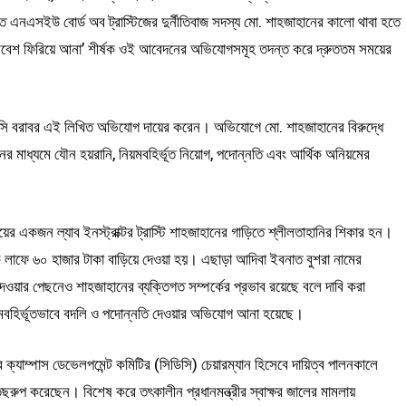
্ত এনএসইউ বোর্ড অব ট্রাস্টিজের দুর্নীতিবাজ সদস্য মো. শাহজাহানের কালো থাবা হতে
্ত পরিবেশ ফিরিয়ে আনা’ শীর্ষক ওই আবেদনের অভিযোগসমূহ তদন্ত করে দ্রুততম সময়ের
উজিসি বরাবর এই লিখিত অভিযোগ দায়ের করেন। অভিযোগে মো. শাহজাহানের বিরুদ্ধে
োভনের মাধ্যমে যৌন হয়রানি, নিয়মবহির্ভূত নিয়োগ, পদোন্নতি এবং আর্থিক অনিয়মের
র একজন ল্যাব ইনস্ট্রাক্টর ট্রাস্টি শাহজাহানের গাড়িতে শ্লীলতাহানির শিকার হন।
এক লাফে ৬০ হাজার টাকা বাড়িয়ে দেওয়া হয়। এছাড়া আদিবা ইবনাত বুশরা নামের
য়ার পেছনেও শাহজাহানের ব্যক্তিগত সম্পর্কের প্রভাব রয়েছে বলে দাবি করা
নিয়মবহির্ভূতভাবে বদলি ও পদোন্নতি দেওয়ার অভিযোগ আনা হয়েছে।
যাম্পাস ডেভেলপমেন্ট কমিটির (সিডিসি) চেয়ারম্যান হিসেবে দায়িত্ব পালনকালে
ল তছরুপ করেছেন। বিশেষ করে তৎকালীন প্রধানমন্ত্রীর স্বাক্ষর জালের মামলায়