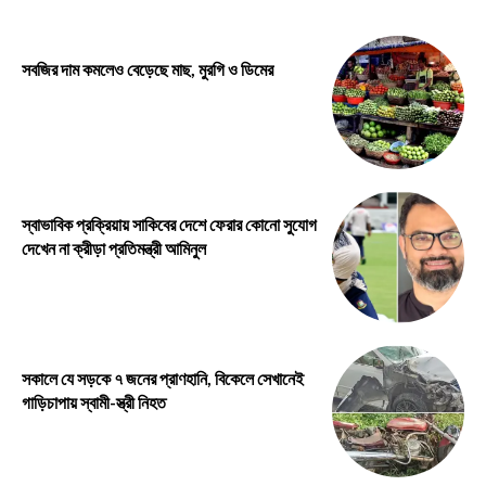
সবজির দাম কমলেও বেড়েছে মাছ, মুরগি ও ডিমের
স্বাভাবিক প্রক্রিয়ায় সাকিবের দেশে ফেরার কোনো সুযোগ
দেখেন না ক্রীড়া প্রতিমন্ত্রী আমিনুল
সকালে যে সড়কে ৭ জনের প্রাণহানি, বিকেলে সেখানেই
গাড়িচাপায় স্বামী-স্ত্রী নিহত